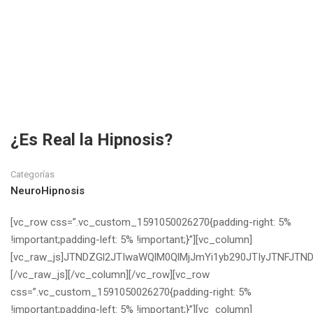
¿Es Real la Hipnosis?
Categorías
NeuroHipnosis
[vc_row css=”.vc_custom_1591050026270{padding-right: 5%
!important;padding-left: 5% !important;}”][vc_column]
[vc_raw_js]JTNDZGl2JTIwaWQlM0QlMjJmYi1yb290JTIyJTNFJ
[/vc_raw_js][/vc_column][/vc_row][vc_row
css=”.vc_custom_1591050026270{padding-right: 5%
!important;padding-left: 5% !important;}”][vc_column]