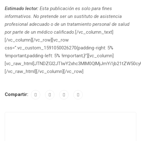
Estimado lector:
Esta publicación es solo para fines
informativos. No pretende ser un sustituto de asistencia
profesional adecuado o de un tratamiento personal de salud
por parte de un médico calificado.
[/vc_column_text]
[/vc_column][/vc_row][vc_row
css=”.vc_custom_1591050026270{padding-right: 5%
!important;padding-left: 5% !important;}”][vc_column]
[vc_raw_html]JTNDZGl2JTIwY2xhc3MlM0QlMjJmYi1jb21tZW50
[/vc_raw_html][/vc_column][/vc_row]
Compartir: