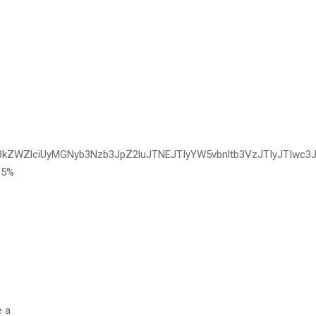
jBkZWZlciUyMGNyb3Nzb3JpZ2luJTNEJTIyYW5vbnltb3VzJTIyJTIw
 5%
e a