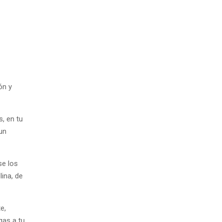
ón y
, en tu
un
se los
ina, de
e,
gas a tu