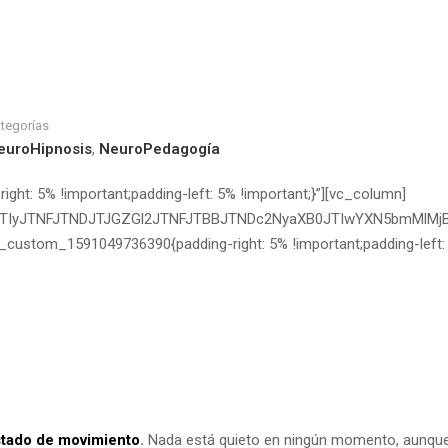
tegorías
euroHipnosis
,
NeuroPedagogía
t: 5% !important;padding-left: 5% !important;}”][vc_column]
0JTIyJTNFJTNDJTJGZGl2JTNFJTBBJTNDc2NyaXB0JTIwYXN5bmMlM
_custom_1591049736390{padding-right: 5% !important;padding-left:
estado de movimiento
.
Nada está quieto en ningún momento, aunqu