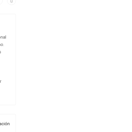
onal
o.
s
r
ación