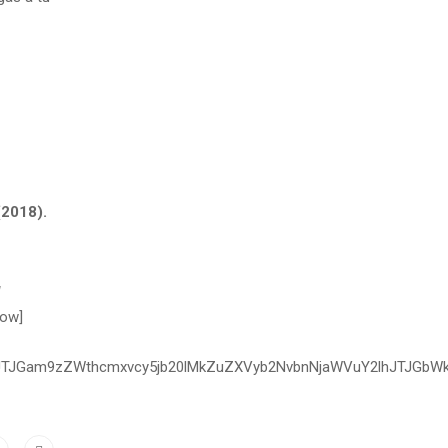
(2018).
l
row]
JGJTJGam9zZWthcmxvcy5jb20lMkZuZXVyb2NvbnNjaWVuY2lhJTJG