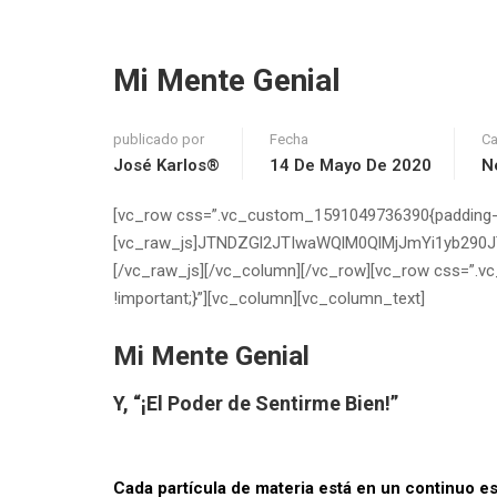
Mi Mente Genial
publicado por
Fecha
Ca
José Karlos®
14 De Mayo De 2020
N
[vc_row css=”.vc_custom_1591049736390{padding-righ
[vc_raw_js]JTNDZGl2JTIwaWQlM0QlMjJmYi1yb29
[/vc_raw_js][/vc_column][/vc_row][vc_row css=”.vc
!important;}”][vc_column][vc_column_text]
Mi Mente Genial
Y, “¡El Poder de Sentirme Bien!”
Cada partícula de materia está en un continuo 