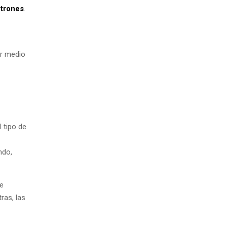
ctrones
.
or medio
 tipo de
ndo,
te
ras, las