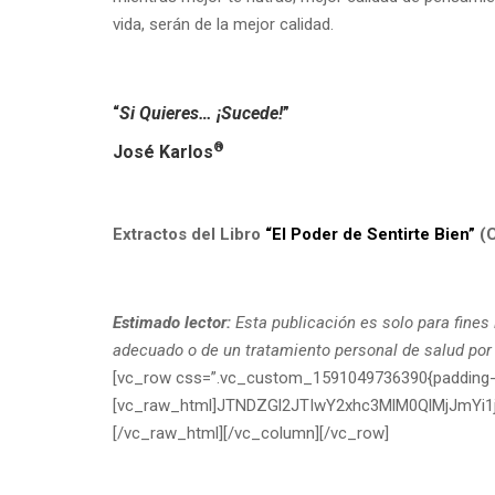
vida, serán de la mejor calidad.
“
Si Quieres… ¡Sucede!
”
®
José Karlos
Extractos del Libro
“El Poder de Sentirte Bien”
(C
Estimado lector:
Esta publicación es solo para fines 
adecuado o de un tratamiento personal de salud por 
[vc_row css=”.vc_custom_1591049736390{padding-righ
[vc_raw_html]JTNDZGl2JTIwY2xhc3MlM0QlMjJm
[/vc_raw_html][/vc_column][/vc_row]