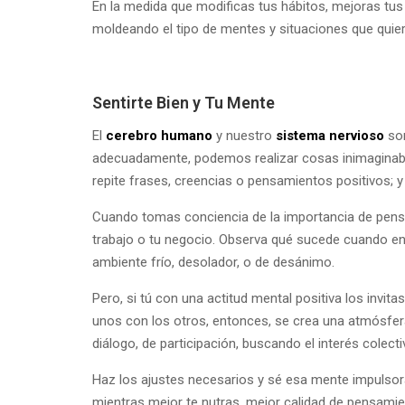
En la medida que modificas tus hábitos, mejoras tus 
moldeando el tipo de mentes y situaciones que quiera
Sentirte Bien y Tu Mente
El
cerebro humano
y nuestro
sistema nervioso
son
adecuadamente, podemos realizar cosas inimaginables
repite frases, creencias o pensamientos positivos; y 
Cuando tomas conciencia de la importancia de pensar
trabajo o tu negocio. Observa qué sucede cuando en 
ambiente frío, desolador, o de desánimo.
Pero, si tú con una actitud mental positiva los invita
unos con los otros, entonces, se crea una atmósfer
diálogo, de participación, buscando el interés colectiv
Haz los ajustes necesarios y sé esa mente impulsora
mientras mejor te nutras, mejor calidad de pensamien