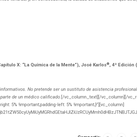
®
apítulo X: “La Química de la Mente”), José Karlos
, 4ª Edición 
informativos. No pretende ser un sustituto de asistencia profesiona
parte de un médico calificado.
[/vc_column_text][/vc_column][/vc_
t: 5% !important;padding-left: 5% !important;}”][vc_column]
Yi1jb21tZW50cyUyMiUyMGRhdGEtaHJlZiUzRCUyMmh0dHBzJTNBJT