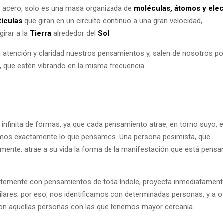
de acero, solo es una masa organizada de
moléculas, átomos y ele
tículas
que giran en un circuito continuo a una gran velocidad,
irar a la
Tierra
alrededor del
Sol
.
tención y claridad nuestros pensamientos y, salen de nosotros p
s, que estén vibrando en la misma frecuencia.
infinita de formas, ya que cada pensamiento atrae, en torno suyo, el
emos exactamente lo que pensamos. Una persona pesimista, que
mente, atrae a su vida la forma de la manifestación que está pensa
antemente con pensamientos de toda índole, proyecta inmediatamen
ares; por eso, nos identificamos con determinadas personas, y a ot
on aquellas personas con las que tenemos mayor cercanía.