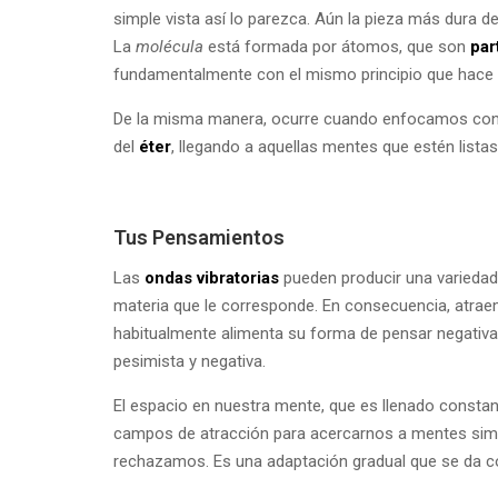
simple vista así lo parezca. Aún la pieza más dura 
La
molécula
está formada por átomos, que son
par
fundamentalmente con el mismo principio que hace g
De la misma manera, ocurre cuando enfocamos con a
del
éter
, llegando a aquellas mentes que estén lista
Tus Pensamientos
Las
ondas vibratorias
pueden producir una variedad 
materia que le corresponde. En consecuencia, atra
habitualmente alimenta su forma de pensar negativa
pesimista y negativa.
El espacio en nuestra mente, que es llenado const
campos de atracción para acercarnos a mentes simil
rechazamos. Es una adaptación gradual que se da c